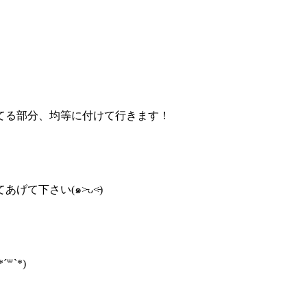
てる部分、均等に付けて行きます！
下さい(๑˃̵ᴗ˂̵)
`*)