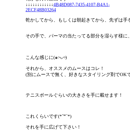
↓↓↓↓↓↓↓↓↓↓↓↓
4B48D087-7435-4107-B4A1-
2ECF48B03264
乾かしてから、もしくは朝起きてから、先ずは手
その手で、パーマの当たってる部分を湿らす様に
こんな感じに(๑˃̵ᴗ˂̵)
それから、オススメのムースはコレ！
(別にムースで無く、好きなスタイリング剤でOKで
テニスボールぐらいの大きさを手に載せます！
これくらいです(*´꒳`*)
それを手に広げて下さい！