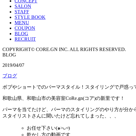
CONCEPT
SALON
STAFF
STYLE BOOK
MENU
COUPON
BLOG
RECRUIT
COPYRIGHT© CORE.GN INC. ALL RIGHTS RESERVED.
BLOG
2019/04/07
ブログ
ボブやショートでのパーマスタイル！スタイリングで戸惑っ
和歌山県、和歌山市の美容室CoRe.gn(コア)の新里です！
パーマを当てたけど、パーマのスタイリングのやり方が分か
スタイリストさんに聞いたけど忘れてしまった、、、
お任せ下さい(๑˃̵ᴗ˂̵)
乾かし方の動画です