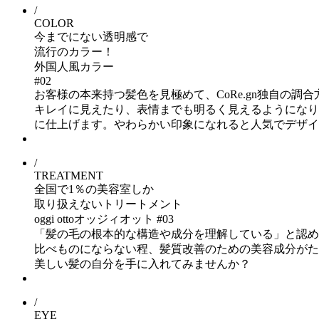
/
COLOR
今までにない透明感で
流行のカラー！
外国人風カラー
#02
お客様の本来持つ髪色を見極めて、CoRe.gn独自の
キレイに見えたり、表情までも明るく見えるようになり
に仕上げます。やわらかい印象になれると人気でデザイ
/
TREATMENT
全国で1％の美容室しか
取り扱えないトリートメント
oggi ottoオッジィオット
#03
「髪の毛の根本的な構造や成分を理解している」と認め
比べものにならない程、髪質改善のための美容成分がた
美しい髪の自分を手に入れてみませんか？
/
EYE