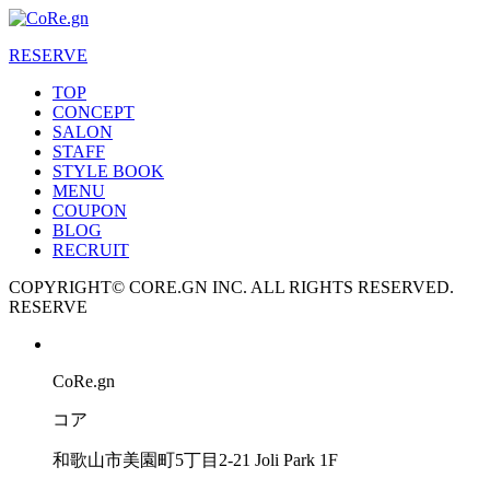
RESERVE
TOP
CONCEPT
SALON
STAFF
STYLE BOOK
MENU
COUPON
BLOG
RECRUIT
COPYRIGHT© CORE.GN INC. ALL RIGHTS RESERVED.
RESERVE
CoRe.gn
コア
和歌山市美園町5丁目2-21 Joli Park 1F